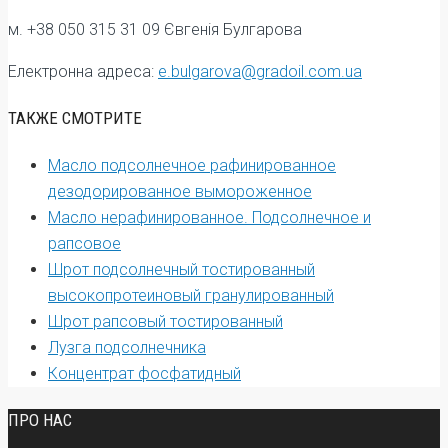
м. +38 050 315 31 09 Євгенія Булгарова
Електронна адреса:
e.bulgarova@gradoil.com.ua
ТАКЖЕ СМОТРИТЕ
Масло подсолнечное рафинированное
дезодорированное вымороженное
Масло нерафинированное. Подсолнечное и
рапсовое
Шрот подсолнечный тостированный
высокопротеиновый гранулированный
Шрот рапсовый тостированный
Лузга подсолнечника
Концентрат фосфатидный
ПРО НАС