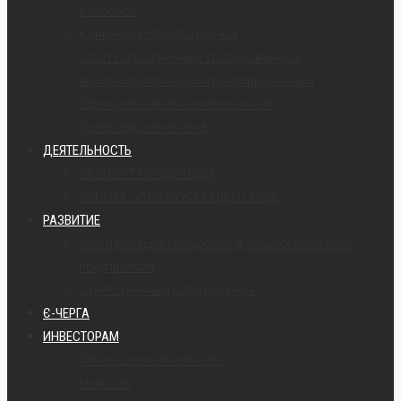
рапсовое
Концентрат фосфатидный
Шрот подсолнечный тостированный
высокопротеиновый гранулированный
Шрот рапсовый тостированный
Лузга подсолнечника
ДЕЯТЕЛЬНОСТЬ
ЭКСПОРТ ПРОДУКЦИИ
ЗАБОТА об ОКРУЖАЮЩЕЙ СРЕДЕ
РАЗВИТИЕ
Сертификация процессов функционирования
предприятия
Ответственный работодатель
Є-ЧЕРГА
ИНВЕСТОРАМ
Финансовая отчетность
Новости