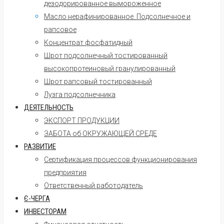
дезодорированное вымороженное
Масло нерафинированное. Подсолнечное и
рапсовое
Концентрат фосфатидный
Шрот подсолнечный тостированный
высокопротеиновый гранулированный
Шрот рапсовый тостированный
Лузга подсолнечника
ДЕЯТЕЛЬНОСТЬ
ЭКСПОРТ ПРОДУКЦИИ
ЗАБОТА об ОКРУЖАЮЩЕЙ СРЕДЕ
РАЗВИТИЕ
Сертификация процессов функционирования
предприятия
Ответственный работодатель
Є-ЧЕРГА
ИНВЕСТОРАМ