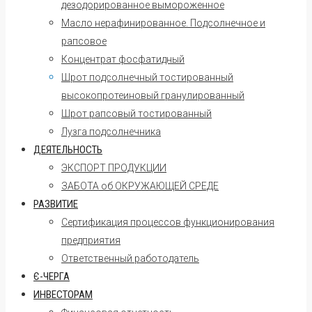
дезодорированное вымороженное
Масло нерафинированное. Подсолнечное и
рапсовое
Концентрат фосфатидный
Шрот подсолнечный тостированный
высокопротеиновый гранулированный
Шрот рапсовый тостированный
Лузга подсолнечника
ДЕЯТЕЛЬНОСТЬ
ЭКСПОРТ ПРОДУКЦИИ
ЗАБОТА об ОКРУЖАЮЩЕЙ СРЕДЕ
РАЗВИТИЕ
Сертификация процессов функционирования
предприятия
Ответственный работодатель
Є-ЧЕРГА
ИНВЕСТОРАМ