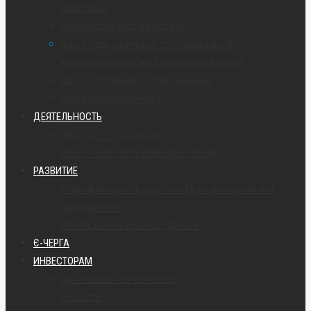
рапсовое
Концентрат фосфатидный
Шрот подсолнечный тостированный
высокопротеиновый гранулированный
Шрот рапсовый тостированный
Лузга подсолнечника
ДЕЯТЕЛЬНОСТЬ
ЭКСПОРТ ПРОДУКЦИИ
ЗАБОТА об ОКРУЖАЮЩЕЙ СРЕДЕ
РАЗВИТИЕ
Сертификация процессов функционирования
предприятия
Ответственный работодатель
Є-ЧЕРГА
ИНВЕСТОРАМ
Финансовая отчетность
Новости