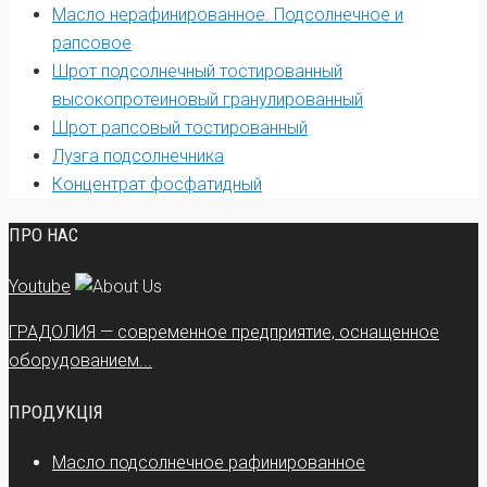
Масло нерафинированное. Подсолнечное и
рапсовое
Шрот подсолнечный тостированный
высокопротеиновый гранулированный
Шрот рапсовый тостированный
Лузга подсолнечника
Концентрат фосфатидный
ПРО НАС
Youtube
ГРАДОЛИЯ — современное предприятие, оснащенное
оборудованием...
ПРОДУКЦІЯ
Масло подсолнечное рафинированное