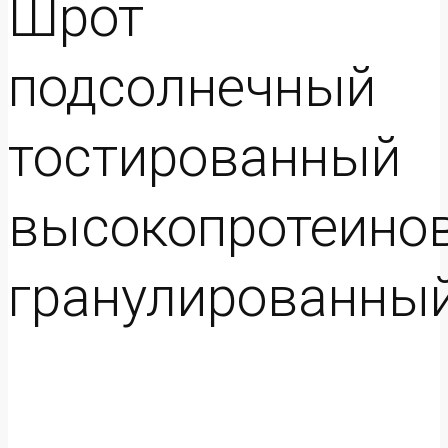
Шрот
подсолнечный
тостированный
высокопротеино
гранулированны