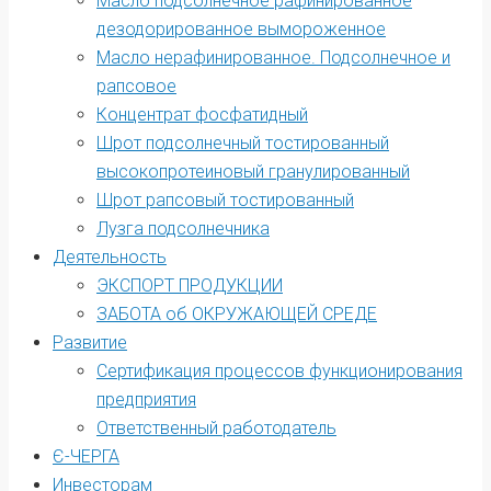
Масло подсолнечное рафинированное
дезодорированное вымороженное
Масло нерафинированное. Подсолнечное и
рапсовое
Концентрат фосфатидный
Шрот подсолнечный тостированный
высокопротеиновый гранулированный
Шрот рапсовый тостированный
Лузга подсолнечника
Деятельность
ЭКСПОРТ ПРОДУКЦИИ
ЗАБОТА об ОКРУЖАЮЩЕЙ СРЕДЕ
Развитие
Сертификация процессов функционирования
предприятия
Ответственный работодатель
Є-ЧЕРГА
Инвесторам