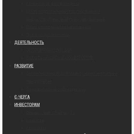
Концентрат фосфатидный
Шрот подсолнечный тостированный
высокопротеиновый гранулированный
Шрот рапсовый тостированный
Лузга подсолнечника
ДЕЯТЕЛЬНОСТЬ
ЭКСПОРТ ПРОДУКЦИИ
ЗАБОТА об ОКРУЖАЮЩЕЙ СРЕДЕ
РАЗВИТИЕ
Сертификация процессов функционирования
предприятия
Ответственный работодатель
Є-ЧЕРГА
ИНВЕСТОРАМ
Финансовая отчетность
Новости
Контакты