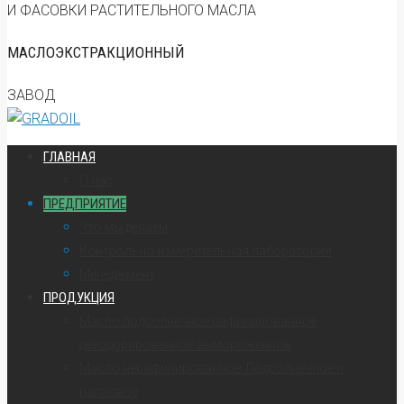
И ФАСОВКИ РАСТИТЕЛЬНОГО МАСЛА
МАСЛОЭКСТРАКЦИОННЫЙ
ЗАВОД
ГЛАВНАЯ
О нас
ПРЕДПРИЯТИЕ
Что мы делаем
Контрольно-измерительная лаборатория
Менеджмент
ПРОДУКЦИЯ
Масло подсолнечное рафинированное
дезодорированное вымороженное
Масло нерафинированное. Подсолнечное и
рапсовое