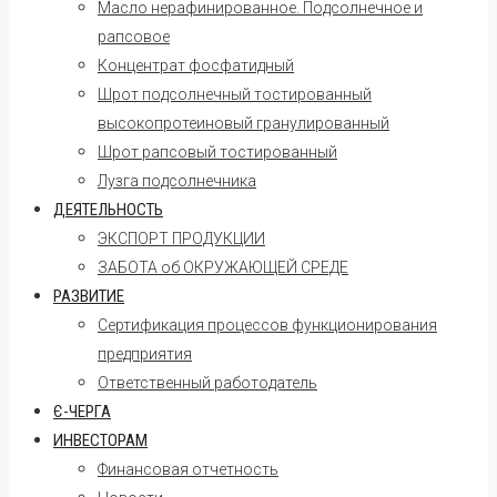
Масло нерафинированное. Подсолнечное и
рапсовое
Концентрат фосфатидный
Шрот подсолнечный тостированный
высокопротеиновый гранулированный
Шрот рапсовый тостированный
Лузга подсолнечника
ДЕЯТЕЛЬНОСТЬ
ЭКСПОРТ ПРОДУКЦИИ
ЗАБОТА об ОКРУЖАЮЩЕЙ СРЕДЕ
РАЗВИТИЕ
Сертификация процессов функционирования
предприятия
Ответственный работодатель
Є-ЧЕРГА
ИНВЕСТОРАМ
Финансовая отчетность