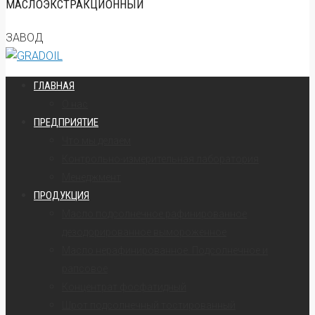
МАСЛОЭКСТРАКЦИОННЫЙ
ЗАВОД
ГЛАВНАЯ
О нас
ПРЕДПРИЯТИЕ
Что мы делаем
Контрольно-измерительная лаборатория
Менеджмент
ПРОДУКЦИЯ
Масло подсолнечное рафинированное
дезодорированное вымороженное
Масло нерафинированное. Подсолнечное и
рапсовое
Концентрат фосфатидный
Шрот подсолнечный тостированный