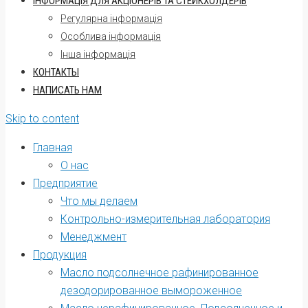
ІНФОРМАЦІЯ ДЛЯ АКЦІОНЕРІВ ТА СТЕЙКХОЛДЕРІВ
Регулярна інформація
Oсоблива інформація
Інша інформація
КОНТАКТЫ
НАПИСАТЬ НАМ
Skip to content
Главная
О нас
Предприятие
Что мы делаем
Контрольно-измерительная лаборатория
Менеджмент
Продукция
Масло подсолнечное рафинированное
дезодорированное вымороженное