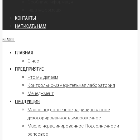
Oсоблива інформація
Інша інформація
КОНТАКТЫ
НАПИСАТЬ НАМ
GRADOIL
ГЛАВНАЯ
О нас
ПРЕДПРИЯТИЕ
Что мы делаем
Контрольно-измерительная лаборатория
Менеджмент
ПРОДУКЦИЯ
Масло подсолнечное рафинированное
дезодорированное вымороженное
Масло нерафинированное. Подсолнечное и
рапсовое