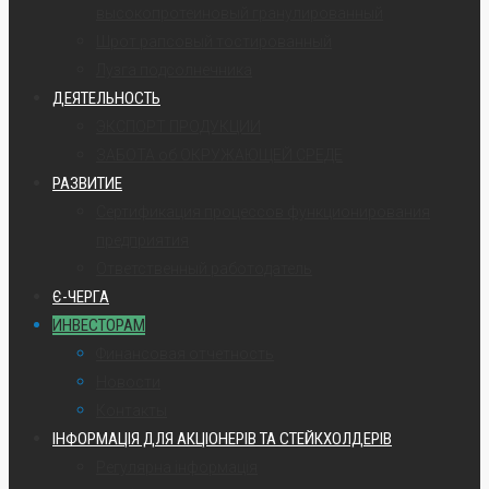
высокопротеиновый гранулированный
Шрот рапсовый тостированный
Лузга подсолнечника
ДЕЯТЕЛЬНОСТЬ
ЭКСПОРТ ПРОДУКЦИИ
ЗАБОТА об ОКРУЖАЮЩЕЙ СРЕДЕ
РАЗВИТИЕ
Сертификация процессов функционирования
предприятия
Ответственный работодатель
Є-ЧЕРГА
ИНВЕСТОРАМ
Финансовая отчетность
Новости
Контакты
ІНФОРМАЦІЯ ДЛЯ АКЦІОНЕРІВ ТА СТЕЙКХОЛДЕРІВ
Регулярна інформація