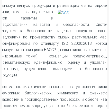
Планируя выпуск продукции и реализацию ее на мировы
рынки,
компания подкрепила
свои гарантии в
предоставлении качества и безопасности. Систем
менеджмента безопасности пищевых продуктов нашог
предприятия по производству сырых растительных масе
сертифицирована по стандарту ISO 22000:2018, которы
базируется на принципах НАССР (анализ рисков и критически
контрольные точки) – концепции, предусматривающи
систематическую идентификацию, оценку и управлени
факторами, существенно влияющими на безопасност
продукции.
Система профилактически направлена на устранение риско
возможных биологических, химических и физически
опасностей в производственных процессах, и обеспечивае
прослеживаемость продукции по всей цепи ее производства