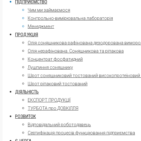
ПІДПРИЄМСТВО
Чим ми займаємося
Контрольно-вимірювальна лабораторія
Менеджмент
ПРОДУКЦІЯ
Олія соняшникова рафінована дезодорована вимор
Олія нерафінована. Соняшникова та ріпакова
Концентрат фосфатидний
Лушпиння соняшнику
Шрот соняшниковий тостований високопротеїновий
Шрот ріпаковий тостований
ДІЯЛЬНІСТЬ
ЕКСПОРТ ПРОДУКЦІЇ
ТУРБОТА про ДОВКІЛЛЯ
РОЗВИТОК
Відповідальний роботодавець
Сертифікація процесів функціювання підприємства