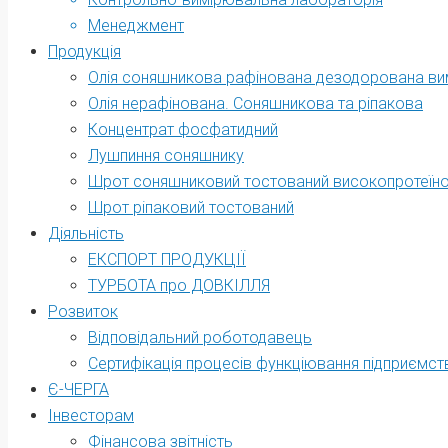
Менеджмент
Продукція
Олія соняшникова рафінована дезодорована в
Олія нерафінована. Соняшникова та ріпакова
Концентрат фосфатидний
Лушпиння соняшнику
Шрот соняшниковий тостований високопротеїно
Шрот ріпаковий тостований
Діяльність
ЕКСПОРТ ПРОДУКЦІЇ
ТУРБОТА про ДОВКІЛЛЯ
Розвиток
Відповідальний роботодавець
Сертифікація процесів функціювання підприємст
Є-ЧЕРГА
Інвесторам
Фінансова звітність