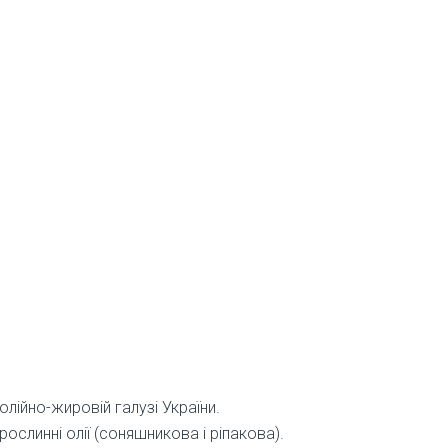
лійно-жировій галузі України.
рослинні олії (соняшникова і ріпакова).