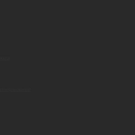
ожена
 гранульований