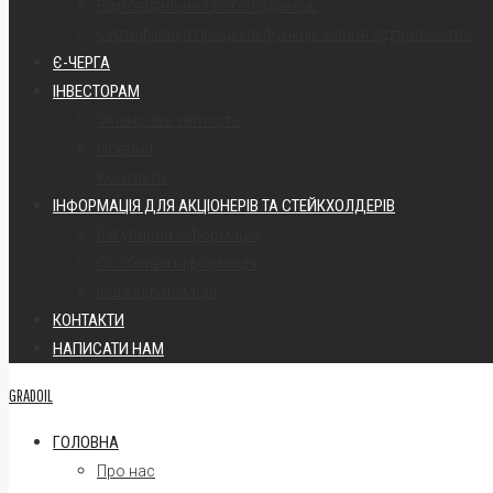
Відповідальний роботодавець
Сертифікація процесів функціювання підприємства
Є-ЧЕРГА
ІНВЕСТОРАМ
Фінансова звітність
Новини
Контакти
ІНФОРМАЦІЯ ДЛЯ АКЦІОНЕРІВ ТА СТЕЙКХОЛДЕРІВ
Регулярна інформація
Oсоблива інформація
Інша інформація
КОНТАКТИ
НАПИСАТИ НАМ
GRADOIL
ГОЛОВНА
Про нас