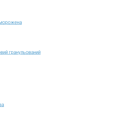
иморожена
вий гранульований
ва