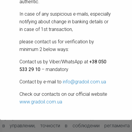
authentic.
Шрот рапсовый тостированный
In case of any suspicious e-mails, especially
notifying about change in banking details or
in case of 1st transaction,
please contact us for verification by
Лузга подсолнечника
minimum 2 below ways:
Contact us by Viber/WhatsApp at
+38 050
О нас
533 29 10
– mandatory
ГРАДОЛИЯ — современное предприятие, оснащенное
Contact by e-mail to
info@gradoil.com.ua
оборудованием ведущих мировых производителей и
Check our contacts on our official website
работает по схеме «Форпрессование – Экстракция».
www.gradoil.com.ua
Все производственные процессы на предприятии
автоматизированы. Применение современного
программного обеспечения позволяет достичь легкости
в управлении, точности в соблюдении регламента