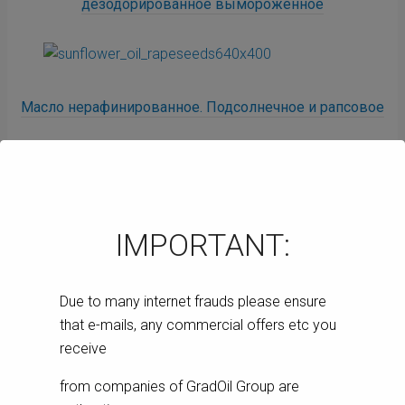
дезодорированное вымороженное
Масло нерафинированное. Подсолнечное и рапсовое
Концентрат фосфатидный
IMPORTANT:
Due to many internet frauds please ensure
Шрот подсолнечный тостированный
that e-mails, any commercial offers etc you
высокопротеиновый гранулированый
receive
from companies of GradOil Group are