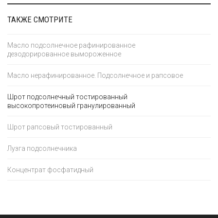
ТАКЖЕ СМОТРИТЕ
Масло подсолнечное рафинированное
дезодорированное вымороженное
Масло нерафинированное. Подсолнечное и рапсовое
Шрот подсолнечный тостированный
высокопротеиновый гранулированный
Шрот рапсовый тостированный
Лузга подсолнечника
Концентрат фосфатидный